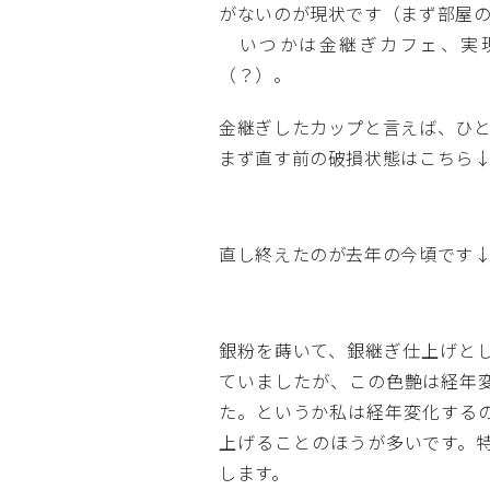
がないのが現状です（まず部屋
いつかは金継ぎカフェ、実現
（？）。
金継ぎしたカップと言えば、ひと
まず直す前の破損状態はこちら
直し終えたのが去年の今頃です
銀粉を蒔いて、銀継ぎ仕上げと
ていましたが、この色艶は経年
た。というか私は経年変化する
上げることのほうが多いです。
します。