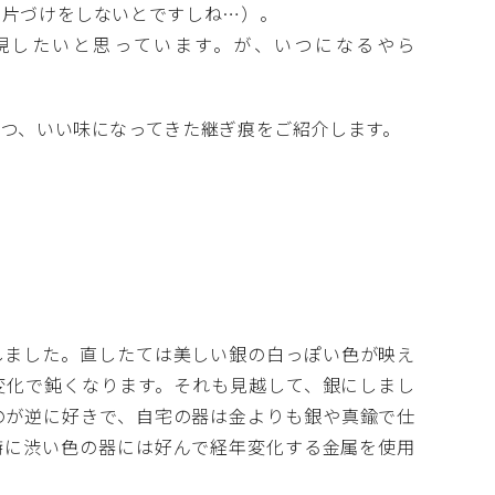
の片づけをしないとですしね…）。
したいと思っています。が、いつになるやら
つ、いい味になってきた継ぎ痕をご紹介します。
↓
↓
しました。直したては美しい銀の白っぽい色が映え
変化で鈍くなります。それも見越して、銀にしまし
のが逆に好きで、自宅の器は金よりも銀や真鍮で仕
特に渋い色の器には好んで経年変化する金属を使用