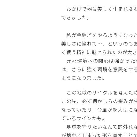
の
おかげで器は美しく生まれ変わ
記
できました。
事
私が金継ぎをやるようになった
美しさに憧れて…、というのも
く使う精神に魅せられたのが大
元々環境への関心は強かった
は、さらに強く環境を意識をす
ようになりました。
この地球のサイクルを考えた時
この先、必ず何かしらの歪みが
なっていたり、台風が超大型に
ているサインかも。
地球を守りたいなんて的外れな
が壊れてしまった形を直すこと