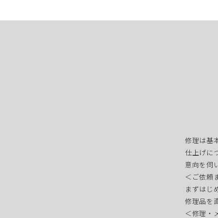
稿
ナ
ビ
ゲ
ー
シ
ョ
修理は基
仕上げに
ン
意向を伺
＜ご依頼
まずはじ
修理品を
＜修理・