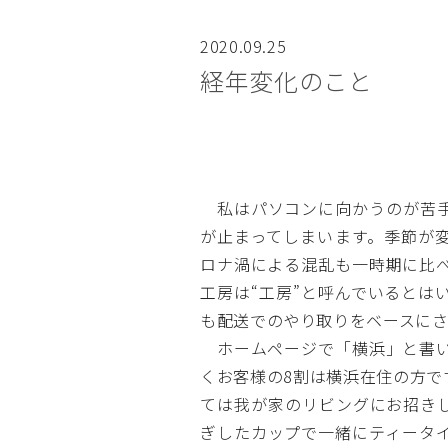
稿
2020.09.25
ナ
経年変化のこと
ビ
ゲ
ー
私はパソコンに向かうのが苦手
シ
が止まってしまいます。季節が
ロナ渦による混乱も一時期に比
ョ
工房は“工房”と呼んでいるとは
ン
も配送でのやり取りをベースにさ
ホームページで「横浜」と書い
くお客様の8割は横浜在住の方で
ては我が家のリビングにお招き
ぎしたカップで一緒にティータ