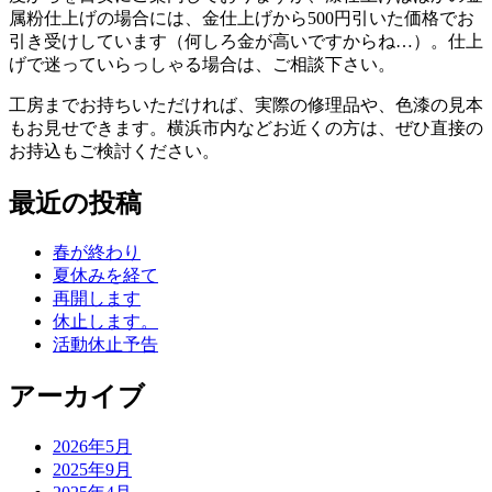
属粉仕上げの場合には、金仕上げから500円引いた価格でお
引き受けしています（何しろ金が高いですからね…）。仕上
げで迷っていらっしゃる場合は、ご相談下さい。
工房までお持ちいただければ、実際の修理品や、色漆の見本
もお見せできます。横浜市内などお近くの方は、ぜひ直接の
お持込もご検討ください。
投
最近の投稿
稿
春が終わり
ナ
夏休みを経て
ビ
再開します
休止します。
ゲ
活動休止予告
ー
アーカイブ
シ
ョ
2026年5月
2025年9月
ン