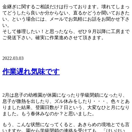
金継ぎに関するご相談だけは行っております。壊れてしまっ
てどうしたら良いか分からない、直るかどうか聞いておきた
い、という場合には、メールでお気軽にお話をお聞かせ下さ
い。
そして修理したい！と思ったなら、ぜひ９月以降に工房まで
ご発送下さい。確実に作業進めさせて頂きます。
2022.03.03
投
稿
作業遅れ気味です
ナ
ビ
2月は息子の幼稚園が休園になったり学級閉鎖になったり、
ゲ
息子が微熱を出したり、ズル休みをしたり・・・、色々とあ
ー
りました結果、登園日数が７日という、大変なひと月になり
ました。もう春休みなのか？と思いました。
シ
もう、こんな状態になってくると、あきらめの境地とでも言
ョ
いますか。園から学級閉鎖の連絡を受けても、「はいはい