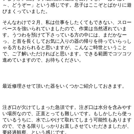
ン
～、どうぞー」という感じです。息子はここぞとばかりに遊
びまくっていました。
そんなわけで２月、私は仕事をしたくてもできない、スロー
ペースを強いられていましたので、作業は当然遅れていま
す。うつわを預けて下さっている方の中には、まだかなー
っ、と首を長くしてお気に入りの器の帰りを待っていらっし
ゃる方もおられると思いますが、こんなご時世ということ
で、ご了解いただければと思います。できる範囲でコツコツ
進めていますので、お待ちください。
最近修理させて頂いた器をいくつかご紹介しておきます。
注ぎ口が欠けてしまった急須です。注ぎ口は水分を含みやす
い場所なので、正直とっても難しいです。もしかしたら使っ
ているうちに、水でふやけて取れてしまう可能性もあります
ので、できる限りしっかりお直しさせていただきましたが、
要経過観察、という感じです。