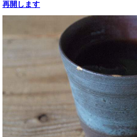
再開します
知
ら
せ