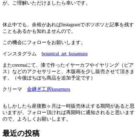
が、ご理解いただけましたら幸いです。
休止中でも、余裕があればInstagramでポツポツと記事を残す
こともあるかも知れませんので、
この機会にフォローをお願いします。
インスタグラム
botanical_art_kusamura
またcreemaにて、漆で作ったイヤーカフやイヤリング（ピア
ス）などのアクセサリーと、木版画を少し販売させて頂きま
す。（今後ぽちぽち商品を追加予定です）
クリーマ
金継ぎ工房kusamura
もしかしたら産後数ヶ月は一時販売休止する期間があると思
いますが、フォロー頂ければ再開時に通知されると思います
ので、よろしくお願いします。
投
最近の投稿