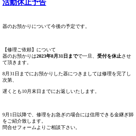
活動休止予告
ナ
ビ
器のお預かりについて今後の予定です。
ゲ
ー
シ
【修理ご依頼】について
器のお預かりは
2023年8月31日まで
で一旦、
受付を休止
させ
ョ
て頂きます。
ン
8月31日までにお預かりした器につきましては修理を完了し
次第、
遅くとも10月末日までにお返しいたします。
9月1日以降で、修理をお急ぎの場合には信用できる金継ぎ師
をご紹介致します。
問合せフォームよりご相談下さい。